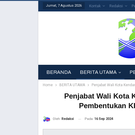
Jumat, 7 Agustus 2026
Kontak
Redaksi
P
BERANDA
BERITA UTAMA
P
Home
BERITA UTAMA
Penjabat Wali Kota Kenda
Penjabat Wali Kota 
Pembentukan KP
Pada
16 Sep 2024
Oleh
Redaksi