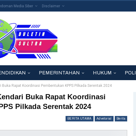
edoman Media Siber
Disclaimer
ENDIDIKAN
PEMERINTAHAN
HUKUM
POLI
ri Buka Rapat Koordinasi Pembentukan KPPS Pilkada Serentak 2024
Kendari Buka Rapat Koordinasi
PS Pilkada Serentak 2024
BERITA UTAMA
Advetorial
Berita