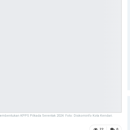
Pembentukan KPPS Pilkada Serentak 2024. Foto: Diskominfo Kota Kendari.
22
0