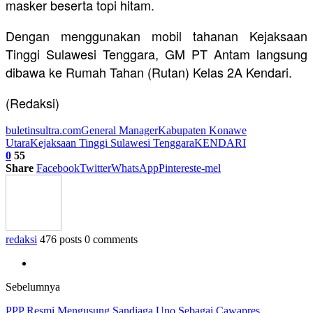
masker beserta topi hitam.
Dengan menggunakan mobil tahanan Kejaksaan
Tinggi Sulawesi Tenggara, GM PT Antam langsung
dibawa ke Rumah Tahan (Rutan) Kelas 2A Kendari.
(Redaksi)
buletinsultra.com
General Manager
Kabupaten Konawe
Utara
Kejaksaan Tinggi Sulawesi Tenggara
KENDARI
0
55
Share
Facebook
Twitter
WhatsApp
Pinterest
e-mel
redaksi
476 posts
0 comments
Sebelumnya
PPP Resmi Mengusung Sandiaga Uno Sebagai Cawapres