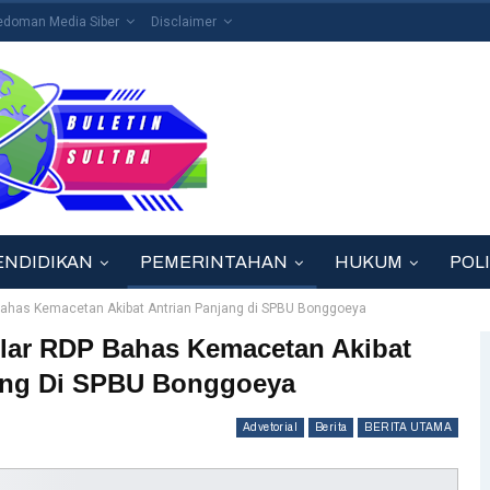
edoman Media Siber
Disclaimer
ENDIDIKAN
PEMERINTAHAN
HUKUM
POLI
Bahas Kemacetan Akibat Antrian Panjang di SPBU Bonggoeya
lar RDP Bahas Kemacetan Akibat
ang Di SPBU Bonggoeya
Advetorial
Berita
BERITA UTAMA