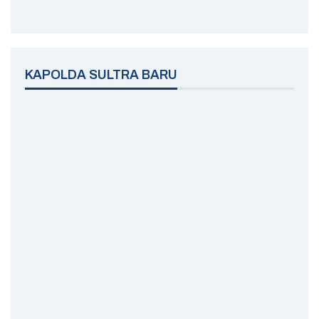
KONI KOTA KENDARI
Kontak
Redaksi
Pedoman Media Siber
Disclaimer
© 2026 - Buletin Sultra. All Rights Reserved.
Powered By:
Buletin Sultra