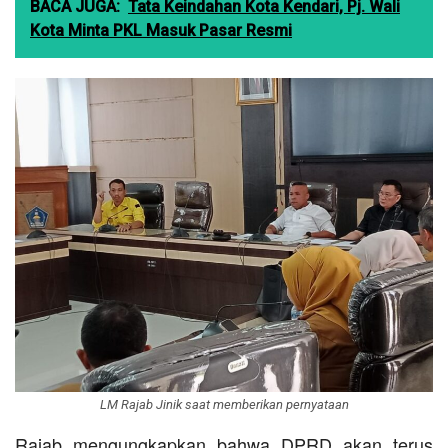
BACA JUGA:
Tata Keindahan Kota Kendari, Pj. Wali
Kota Minta PKL Masuk Pasar Resmi
LM Rajab Jinik saat memberikan pernyataan
Rajab mengungkapkan bahwa DPRD akan terus