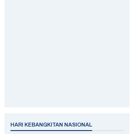
KAPOLDA SULTRA BARU
MUBES LEMBAGA BUDAYA MUNA
HARI PERPUSTAKAAN NASIONAL