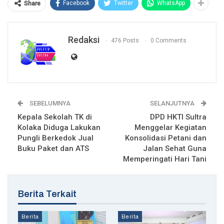
Facebook
Twitter
WhatsApp
Share
Redaksi
476 Posts
0 Comments
SEBELUMNYA
SELANJUTNYA
Kepala Sekolah TK di
DPD HKTI Sultra
Kolaka Diduga Lakukan
Menggelar Kegiatan
Pungli Berkedok Jual
Konsolidasi Petani dan
Buku Paket dan ATS
Jalan Sehat Guna
Memperingati Hari Tani
Berita Terkait
Berita
Berita