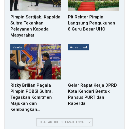
Pimpin Sertijab, Kapolda
Plt Rektor Pimpin
Sultra Tekankan
Langsung Pengukuhan
Pelayanan Kepada
8 Guru Besar UHO
Masyarakat
Berita
Advetorial
Rizky Brilian Pagala
Gelar Rapat Kerja DPRD
Pimpin POBSI Sultra,
Kota Kendari Bentuk
Tegaskan Komitmen
Pansus PURT dan
Majukan dan
Raperda
Kembangkan…
LIHAT ARTIKEL SELANJUTNYA ...