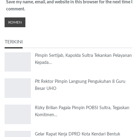
Save my name, email, and website in this browser for the next time I
comment.
TERKINI
Pimpin Sertijab, Kapolda Sultra Tekankan Pelayanan
Kepada…
Plt Rektor Pimpin Langsung Pengukuhan 8 Guru
Besar UHO
Rizky Brilian Pagala Pimpin POBSI Sultra, Tegaskan
Komitmen…
Gelar Rapat Kerja DPRD Kota Kendari Bentuk