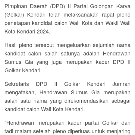
Pimpinan Daerah (DPD) II Partai Golongan Karya
(Golkar) Kendari telah melaksanakan rapat pleno
penetapan kandidat calon Wali Kota dan Wakil Wali
Kota Kendari 2024.
Hasil pleno tersebut mengeluarkan sejumlah nama
kandidat calon salah satunya adalah Hendrawan
Sumus Gia yang juga merupakan kader DPD II
Golkar Kendari.
Sekretaris DPD II Golkar Kendari Jumran
mengatakan, Hendrawan Sumus Gia merupakan
salah satu nama yang direkomendasikan sebagai
kandidat calon Wali Kota Kendari.
“Hendrawan merupakan kader partai Golkar dan
tadi malam setelah pleno diperluas untuk menjaring