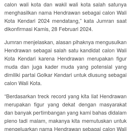
calon wali kota dan wakil wali kota salah satunya
menghasilkan nama Hendrawan sebagai calon Wali
Kota Kendari 2024 mendatang,” kata Jumran saat
dikonfirmasi Kamis, 28 Februari 2024.
Jumran menjelaskan, alasan pihaknya mengusulkan
Hendrawan sebagai salah satu kandidat calon Wali
Kota Kendari karena Hendrawan merupakan figur
muda dan juga kader muda yang potensial yang
dimiliki partai Golkar Kendari untuk diusung sebagai
calon Wali Kota.
“Berdasarkan treck record yang kita liat Hendrawan
merupakan figur yang dekat dengan masyarakat
dan banyak pertimbangan yang kami bahas didalam
pleno tadi malam, makanya kita memutuskan untuk
mengeluarkan nama Hendrawan sebagai calon Wali