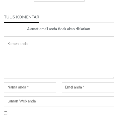
TULIS KOMENTAR
Alamat email anda tidak akan disiarkan.