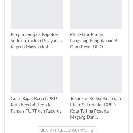
Pimpin Sertijab, Kapolda
Plt Rektor Pimpin
Sultra Tekankan Pelayanan
Langsung Pengukuhan 8
Kepada Masyarakat
Guru Besar UHO
Gelar Rapat Kerja DPRD
Tekankan Kedisiplinan dan
Kota Kendari Bentuk
Etika, Sekretariat DPRD
Pansus PURT dan Raperda
Kota Terima Peserta
Magang Dari…
LIHAT ARTIKEL SELANJUTNYA ...