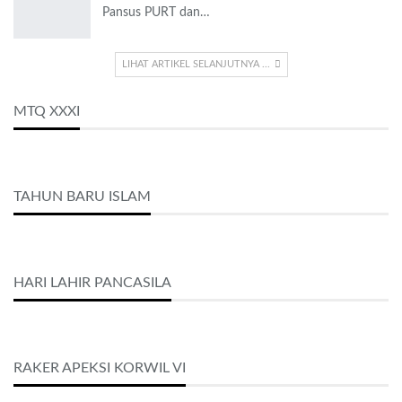
Pansus PURT dan…
LIHAT ARTIKEL SELANJUTNYA ...
MTQ XXXI
TAHUN BARU ISLAM
HARI LAHIR PANCASILA
RAKER APEKSI KORWIL VI