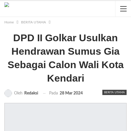
Home
BERITA UTAMA
DPD II Golkar Usulkan
Hendrawan Sumus Gia
Sebagai Calon Wali Kota
Kendari
BERITA UTAMA
Pada
28 Mar 2024
Oleh
Redaksi