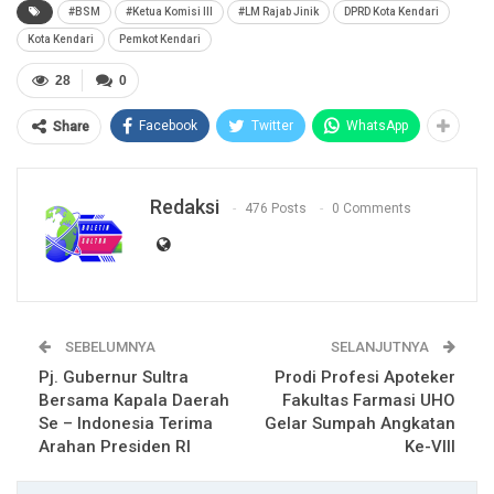
#BSM
#Ketua Komisi III
#LM Rajab Jinik
DPRD Kota Kendari
Kota Kendari
Pemkot Kendari
28
0
Facebook
Twitter
WhatsApp
Share
Redaksi
476 Posts
0 Comments
SEBELUMNYA
SELANJUTNYA
Pj. Gubernur Sultra
Prodi Profesi Apoteker
Bersama Kapala Daerah
Fakultas Farmasi UHO
Se – Indonesia Terima
Gelar Sumpah Angkatan
Arahan Presiden RI
Ke-VIII