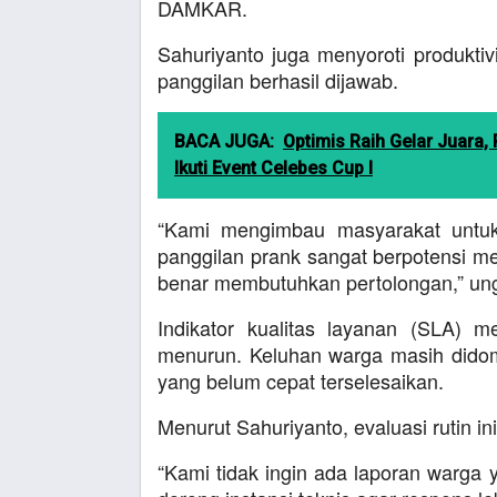
DAMKAR.
Sahuriyanto juga menyoroti produktivi
panggilan berhasil dijawab.
BACA JUGA:
Optimis Raih Gelar Juara,
Ikuti Event Celebes Cup I
“Kami mengimbau masyarakat untuk
panggilan prank sangat berpotensi m
benar membutuhkan pertolongan,” un
Indikator kualitas layanan (SLA)
menurun. Keluhan warga masih did
yang belum cepat terselesaikan.
Menurut Sahuriyanto, evaluasi rutin i
“Kami tidak ingin ada laporan warga 