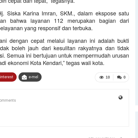
bih cepat dan tepat,” tegasnya.
Hj. Siska Karina Imran, SKM., dalam ekspose satu
kan bahwa layanan 112 merupakan bagian dari
layanan yang responsif dan terbuka.
ni dengan cepat melalui layanan ini adalah bukti
ak boleh jauh dari kesulitan rakyatnya dan tidak
masi. Semua ini bertujuan untuk mempermudah urusan
i ekonomi Kota Kendari,” tegas wali kota.
interest
e-mel
10
0
Comments