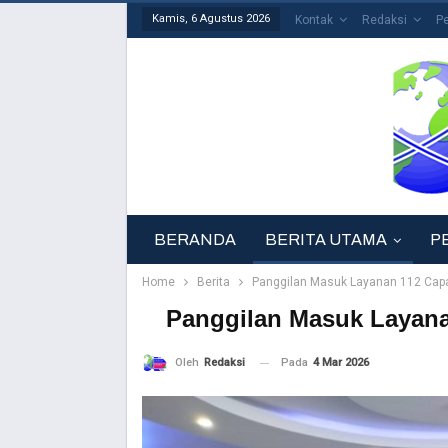
Kamis, 6 Agustus 2026
Kontak
Redaksi
P
BERANDA
BERITA UTAMA
P
Home
Berita
Panggilan Masuk Layanan 112 Capai
Panggilan Masuk Layanan
Pada
4 Mar 2026
Oleh
Redaksi