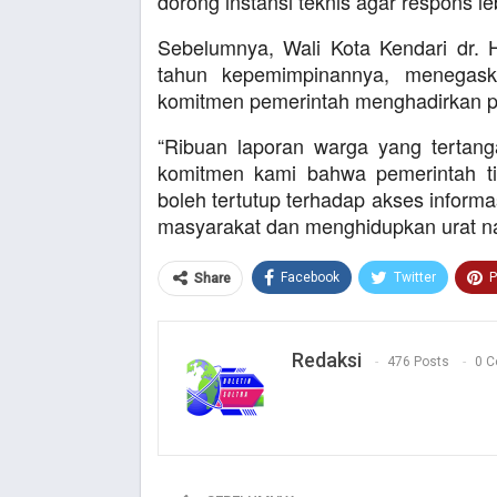
dorong instansi teknis agar respons le
Sebelumnya, Wali Kota Kendari dr. 
tahun kepemimpinannya, menegas
komitmen pemerintah menghadirkan pe
“Ribuan laporan warga yang tertanga
komitmen kami bahwa pemerintah tid
boleh tertutup terhadap akses infor
masyarakat dan menghidupkan urat nad
Facebook
Twitter
P
Share
Redaksi
476 Posts
0 