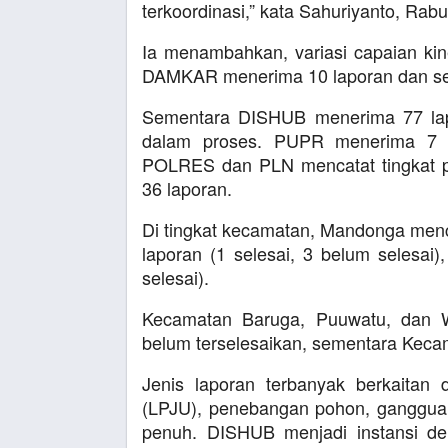
terkoordinasi,” kata Sahuriyanto, Rab
Ia menambahkan, variasi capaian kin
DAMKAR menerima 10 laporan dan selu
Sementara DISHUB menerima 77 lap
dalam proses. PUPR menerima 7 l
POLRES dan PLN mencatat tingkat p
36 laporan.
Di tingkat kecamatan, Mandonga mencat
laporan (1 selesai, 3 belum selesai)
selesai).
Kecamatan Baruga, Puuwatu, dan W
belum terselesaikan, sementara Kec
Jenis laporan terbanyak berkaita
(LPJU), penebangan pohon, gangguan 
penuh. DISHUB menjadi instansi de