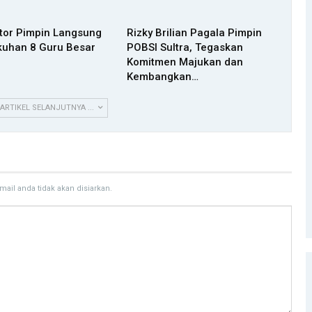
ktor Pimpin Langsung
Rizky Brilian Pagala Pimpin
uhan 8 Guru Besar
POBSI Sultra, Tegaskan
Komitmen Majukan dan
Kembangkan…
 ARTIKEL SELANJUTNYA ...
mail anda tidak akan disiarkan.