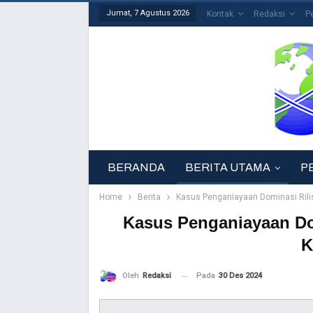
Jumat, 7 Agustus 2026
Kontak
Redaksi
P
BERANDA
BERITA UTAMA
P
Home
Berita
Kasus Penganiayaan Dominasi Rilis
Kasus Penganiayaan Dom
K
Pada
30 Des 2024
Oleh
Redaksi