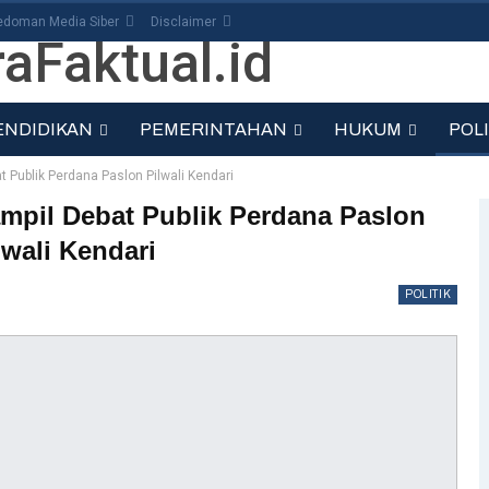
edoman Media Siber
Disclaimer
ENDIDIKAN
PEMERINTAHAN
HUKUM
POLI
 Publik Perdana Paslon Pilwali Kendari
mpil Debat Publik Perdana Paslon
lwali Kendari
POLITIK