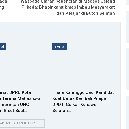
raga
Waspada Ujaran Kebencian di Medsos Jelang
ng
Pilkada: Bhabinkamtibmas Imbau Masyarakat
dan Pelajar di Buton Selatan
ial
Berita
ariat DPRD Kota
Irham Kalenggo Jadi Kandidat
i Terima Mahasiswa
Kuat Untuk Kembali Pimpin
emerintah UHO
DPD II Golkar Konawe
n Riset Soal…
Selatan…
 ARTIKEL SELANJUTNYA ...