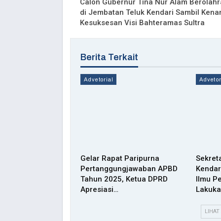
Calon Gubernur Tina Nur Alam Berolah
di Jembatan Teluk Kendari Sambil Kena
Kesuksesan Visi Bahteramas Sultra
Berita Terkait
Advetorial
Advetor
Gelar Rapat Paripurna
Sekret
Pertanggungjawaban APBD
Kendar
Tahun 2025, Ketua DPRD
Ilmu P
Apresiasi…
Lakuka
LIHAT