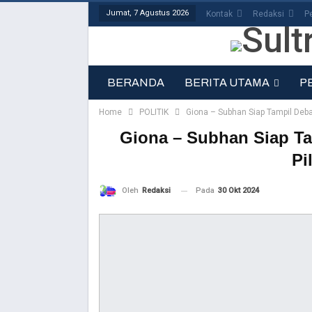
Jumat, 7 Agustus 2026
Kontak
Redaksi
P
BERANDA
BERITA UTAMA
P
Home
POLITIK
Giona – Subhan Siap Tampil Debat
Giona – Subhan Siap Ta
Pi
Pada
30 Okt 2024
Oleh
Redaksi