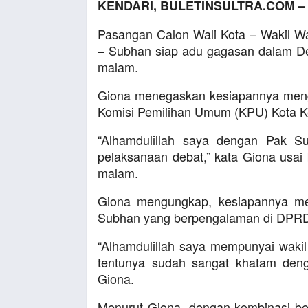
KENDARI, BULETINSULTRA.COM 
Pasangan Calon Wali Kota – Wakil Wa
– Subhan siap adu gagasan dalam Deb
malam.
Giona menegaskan kesiapannya mengi
Komisi Pemilihan Umum (KPU) Kota K
“Alhamdulillah saya dengan Pak Su
pelaksanaan debat,” kata Giona usa
malam.
Giona mengungkap, kesiapannya meng
Subhan yang berpengalaman di DPRD 
“Alhamdulillah saya mempunyai waki
tentunya sudah sangat khatam deng
Giona.
Menurut Giona, dengan kombinasi be