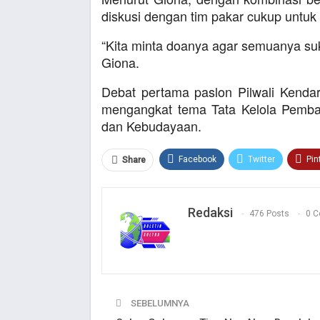
diskusi dengan tim pakar cukup untu
“Kita minta doanya agar semuanya suk
Giona.
Debat pertama paslon Pilwali Kendar
mengangkat tema Tata Kelola Pemb
dan Kebudayaan.
Facebook
Twitter
Pin
Share
Redaksi
476 Posts
0 
SEBELUMNYA