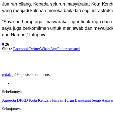
Jumran bilang, Kepada seluruh masyarakat Kota Kend
yang menjadi keluhan mereka baik dari segi infrastruktu
“Saya berharap agar masyarakat agar tidak ragu da
saya juga berkomitmen untuk menjawab dan mewujudkan
dan Nambo,” tutupnya.
0
26
Share
Facebook
Twitter
WhatsApp
Pinterest
e-mel
redaksi
476 posts
0 comments
Sebelumnya
Anggota DPRD Kota Kendari Jumran Turun Langsung Serap Aspirasi
Selanjutnya