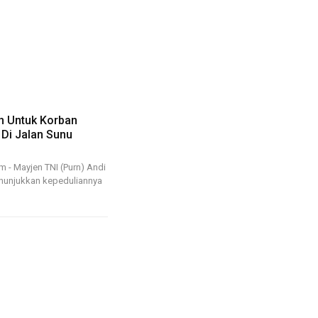
n Untuk Korban
Di Jalan Sunu
m - Mayjen TNI (Purn) Andi
unjukkan kepeduliannya