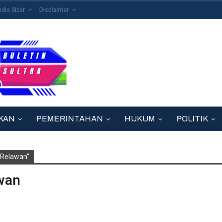
ia Siber
Disclaimer
KAN
PEMERINTAHAN
HUKUM
POLITIK
 Relawan"
wan