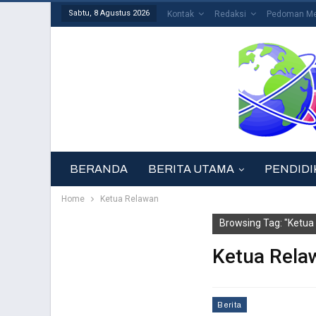
Sabtu, 8 Agustus 2026
Kontak
Redaksi
Pedoman Med
BERANDA
BERITA UTAMA
PENDIDI
Home
Ketua Relawan
Browsing Tag: "Ketua
Ketua Rela
Berita