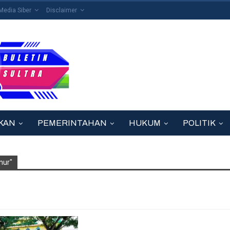
edia Siber
Disclaimer
KAN
PEMERINTAHAN
HUKUM
POLITIK
nur"