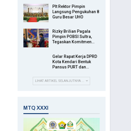
Plt Rektor Pimpin
Langsung Pengukuhan 8
Guru Besar UHO
Rizky Brilian Pagala
Pimpin POBSI Sultra,
Tegaskan Komitmen…
Gelar Rapat Kerja DPRD
Kota Kendari Bentuk
Pansus PURT dan…
LIHAT ARTIKEL SELANJUTNYA ...
MTQ XXXI