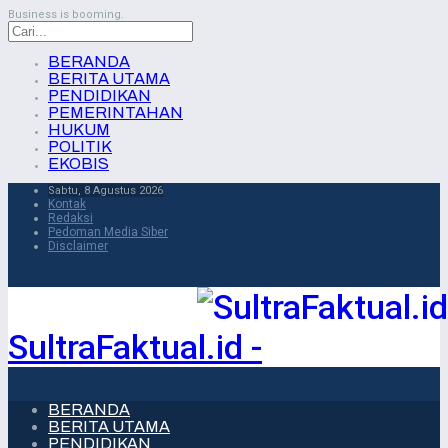
Business is booming.
BERANDA
BERITA UTAMA
PENDIDIKAN
PEMERINTAHAN
HUKUM
POLITIK
EKOBIS
Sabtu, 8 Agustus 2026
Kontak
Redaksi
Pedoman Media Siber
Disclaimer
SultraFaktual.id -
BERANDA
BERITA UTAMA
PENDIDIKAN