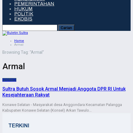
PEMERINTAHAN
HUKUM
POLITIK
EKOBIS
Home
Armal
Browsing Tag: "Armal"
Armal
POLITIK
Sultra Butuh Sosok Armal Menjadi Anggota DPR RI Untuk
Kesejahteraan Rakyat
Konawe Selatan - Masyarakat desa Anggondara Kecamatan Palangga
Kabupaten Konawe Selatan (Konsel) Arkan Tawulo…
TERKINI